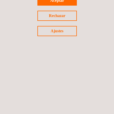
Aceptar
ENVIAR
Rechazar
Ajustes
Síguenos
Política de privacidad
©2026 Applus+
Política de cookies