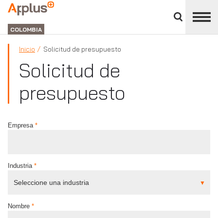
Cerrar
panel
APPLUS+
de
GROUP
división
COLOMBIA
Inicio
Solicitud de presupuesto
Solicitud de
presupuesto
Empresa
*
Industria
*
Nombre
*