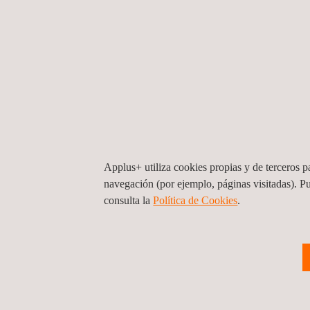
sobre los culpables más probables del sub- actua
de rendimiento fotovoltaico también es capaz de p
información, independientemente del formato de los
un portfolio hay varias plantas fotovoltaicas con d
SCADA, se pueden integrar todas en una única pl
así la información, y permitiendo una comparación
entre los activos.
Applus+ utiliza cookies propias y de terceros pa
navegación (por ejemplo, páginas visitadas). P
consulta la
Política de Cookies
. ​
A QUIÉN VA DIRIGIDO
A-PAA ayuda a los analistas a obtener información 
del rendimiento de activos y módulos fotovoltaicos