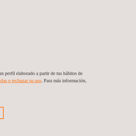
n perfil elaborado a partir de tus hábitos de
rlas o rechazar su uso
. Para más información,
IOS
sis más detallado y rápido del rendimiento a largo
tovoltaicos y de la energía fotovoltaica conectada