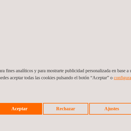
ción. Esta herramienta
rocesar cualquier tipo de
 datos, por lo que si en
iferentes sistemas
ataforma, centralizando
 directa del rendimiento
ra fines analíticos y para mostrarte publicidad personalizada en base a u
uedes aceptar todas las cookies pulsando el botón “Aceptar” o
configura
VENTAJAS Y BENEFIC
Aceptar
Rechazar
Ajustes
relevante para el análisis
A-PAA permite un análi
, por lo que ha sido
plazo de los activos fo