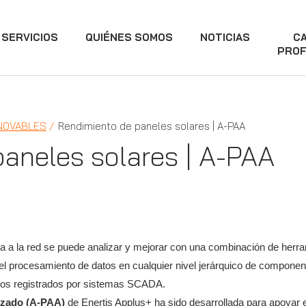
SERVICIOS
QUIÉNES SOMOS
NOTICIAS
C
PROF
NOVABLES
Rendimiento de paneles solares | A-PAA
aneles solares | A-PAA
ada a la red se puede analizar y mejorar con una combinación de her
l procesamiento de datos en cualquier nivel jerárquico de componen
datos registrados por sistemas SCADA.
anzado (A-PAA)
de Enertis Applus+ ha sido desarrollada para apoyar e