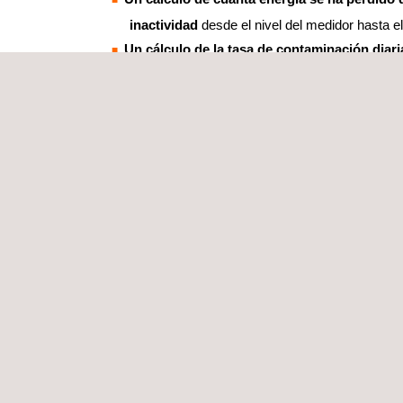
inactividad
desde el nivel del medidor hasta el
Un cálculo de la tasa de contaminación diar
las pérdidas por contaminación basadas en los
activo
La detección de fallos en los rastreadores y
impacto
en la producción de activos;
Un análisis para determinar las pérdidas
debi
causas, como la degradación del sistema a lar
restricciones impuestas por la empresa de serv
calcular las pérdidas óhmicas reales entre el i
interconexión.
Al igual que con otras herramientas de IA, los re
por nuestra herramienta de rendimiento fotovolta
utilizar para ayudar a afinar las expectativas P50
para informar a los propietarios de proyectos y a