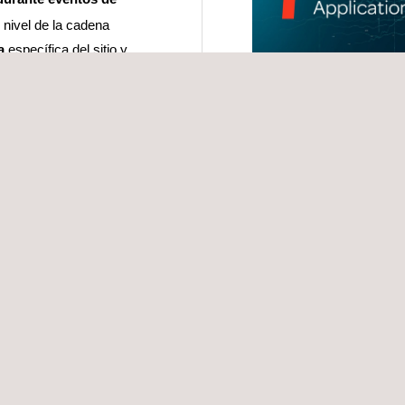
 nivel de la cadena
ia
específica del sitio y
 datos de producción del
 la estimación de su
das a diferentes
go plazo y las
icios públicos, y para
nversor y el punto de
sultados proporcionados
ico A-PAA se pueden
 prospectivas, así como
dministradores de activos