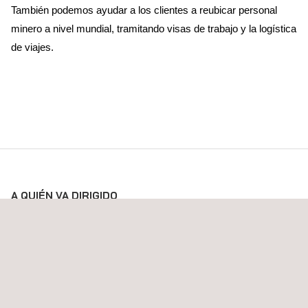
También podemos ayudar a los clientes a reubicar personal
minero a nivel mundial, tramitando visas de trabajo y la logística
de viajes.
A QUIÉN VA DIRIGIDO
Este servicio está dirigido a la ejecución de proyectos mineros,
al área interna de construcción y a expertos en logística y
cadena de suministro que buscan servicios de apoyo en
operaciones y áreas de proyectos.