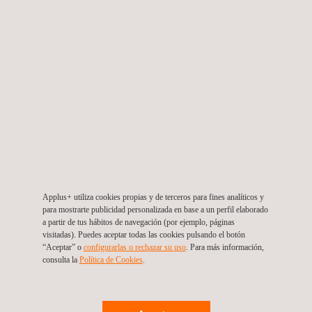
internacionalmente
.
Comunicación a través de un
único punto de contacto
para garantizar la calidad del servicio en general.
Personal proporcionado como contratistas o como
empleados en nómina del cliente, ofreciendo flexibilidad,
reducción de la carga administrativa, acceso a experiencia
especializada, eficiencia de costos y estabilidad a largo
plazo, alineados con los objetivos operativos.
Applus+ utiliza cookies propias y de terceros para fines analíticos y
para mostrarte publicidad personalizada en base a un perfil elaborado
a partir de tus hábitos de navegación (por ejemplo, páginas
visitadas). Puedes aceptar todas las cookies pulsando el botón
“Aceptar” o
configurarlas o rechazar su uso
. Para más información,
consulta la
Política de Cookies
. ​
Preguntas frecuentes sobre los
servicios de reclutamiento minero