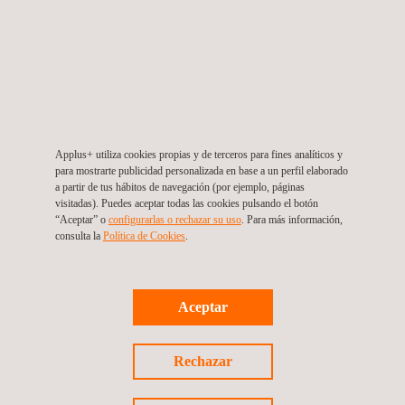
operación y mantenimiento, donde contamos con años de
experiencia realizando todo tipo de inspecciones, incluyendo
mecánicas, civiles, o ensayos eléctricos.
Applus+ utiliza cookies propias y de terceros para fines analíticos y
para mostrarte publicidad personalizada en base a un perfil elaborado
VENTAJAS Y BENEFICIOS
a partir de tus hábitos de navegación (por ejemplo, páginas
visitadas). Puedes aceptar todas las cookies pulsando el botón
“Aceptar” o
configurarlas o rechazar su uso
. Para más información,
El conocimiento de las condiciones de salud de un parque
consulta la
Política de Cookies
. ​
eólico y de sus principales componentes como palas,
cimentaciones, multiplicadoras o cualquier componente
eléctrico, es fundamental.
Aceptar
Una inspección anual es muy recomendable y es una práctica
común con los activos de energía eólica y el mantenimiento de
Rechazar
aerogeneradores, no sólo para reducir el riesgo de posibles
fallos, con su costo adicional, sino también para prevenir