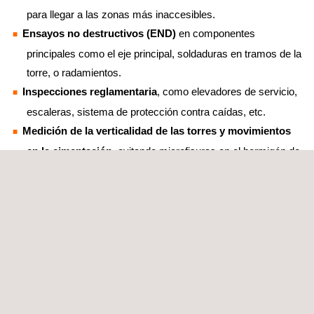
para llegar a las zonas más inaccesibles.
Ensayos no destructivos (END)
en componentes
principales como el eje principal, soldaduras en tramos de la
torre, o radamientos.
Inspecciones reglamentaria
, como elevadores de servicio,
escaleras, sistema de protección contra caídas, etc.
Medición de la verticalidad de las torres y movimientos
en la cimentación
, evitando microfisuras en el hormigón de
cimentación.
Fin de la garantía
, reduciendo el riesgo en la expectativa de
vida restante de todos los activos.
Ensayos en componentes eléctricos
, reduciendo la
posibilidad de averías.
Las actividades y los procesos de inspección eólica de Applus+