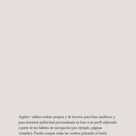
proyectos fotovoltaicos.
A QUIÉN VA DIRIGIDO
Applus+ proporciona servicios de consultoría solar para
desarrolladores, patrocinadores, propietarios, inversores y otras
partes involucradas en todas las fases del ciclo de vida de un
proyecto solar fotovoltaico, específicamente:
Planificación previa
Applus+ utiliza cookies propias y de terceros para fines analíticos y
para mostrarte publicidad personalizada en base a un perfil elaborado
Planificación y desarrollo
a partir de tus hábitos de navegación (por ejemplo, páginas
Implementación y construcción
visitadas). Puedes aceptar todas las cookies pulsando el botón