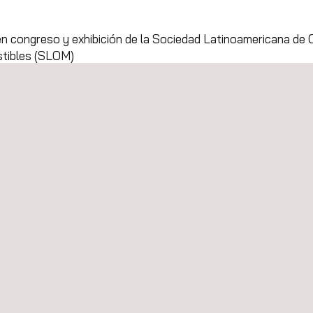
en congreso y exhibición de la Sociedad Latinoamericana de
tibles (SLOM)
 proyecto ambiental para evaluar emisiones en el río Bogotá
eline 2025: Tecnología e innovación para la integridad de lo
yecto de inspección e integridad estructural en el sector nav