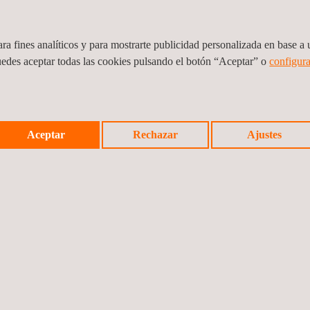
ra fines analíticos y para mostrarte publicidad personalizada en base a u
a sistema de monitoreo ambiental continuo en tres aeropuer
uedes aceptar todas las cookies pulsando el botón “Aceptar” o
configura
Aceptar
Rechazar
Ajustes
Innovation Week 2025: Innovación y tecnología para un futur