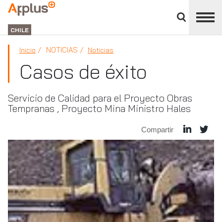
Cerrar
panel
APPLUS+
de
GROUP
división
CHILE
NOTICIAS
Inicio
Noticias
Casos de éxito
Servicio de Calidad para el Proyecto Obras
Tempranas , Proyecto Mina Ministro Hales
Compartir