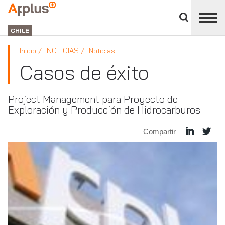
Cerrar
panel
APPLUS+
de
GROUP
división
CHILE
NOTICIAS
Inicio
Noticias
Casos de éxito
Project Management para Proyecto de
Exploración y Producción de Hidrocarburos
Compartir