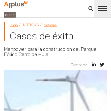
Cerrar
panel
APPLUS+
de
GROUP
división
CHILE
NOTICIAS
Inicio
Noticias
Casos de éxito
Manpower para la construcción del Parque
Eólico Cerro de Hula
Compartir