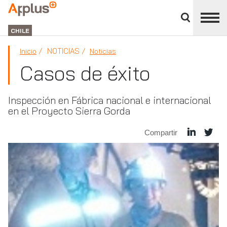
Cerrar
panel
APPLUS+
de
GROUP
división
CHILE
NOTICIAS
Inicio
Noticias
Casos de éxito
Inspección en Fábrica nacional e internacional
en el Proyecto Sierra Gorda
Compartir