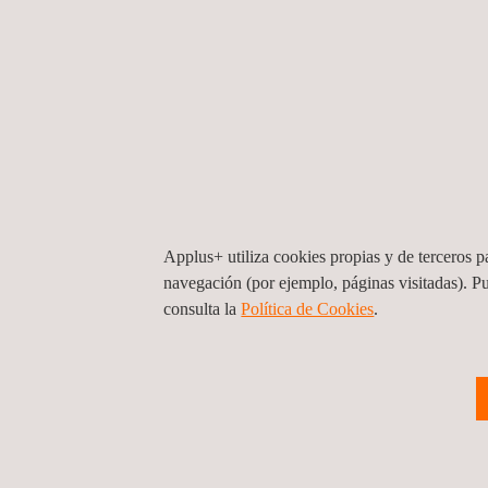
Applus+ utiliza cookies propias y de terceros pa
navegación (por ejemplo, páginas visitadas). P
consulta la
Política de Cookies
. ​
Evaluación energética del sistema de ai
comprimido, Planta Muña
Colombia