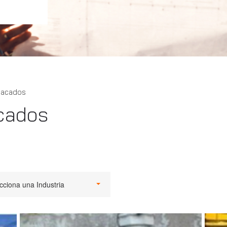
tacados
cados
cciona una Industria