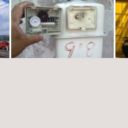
o de
Detección de Usos no Autorizados en
Puest
Instalaciones de Gas Natural
Perió
México
Méxic