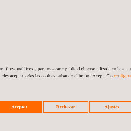
ra fines analíticos y para mostrarte publicidad personalizada en base a u
uedes aceptar todas las cookies pulsando el botón “Aceptar” o
configura
re
Ejecución de auditorías y diagnósticos
Aceptar
Rechazar
Ajustes
energéticos a las PYMES colombianas de
los sectores industrial y de Ser
Colombia