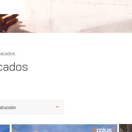
tacados
cados
trucción