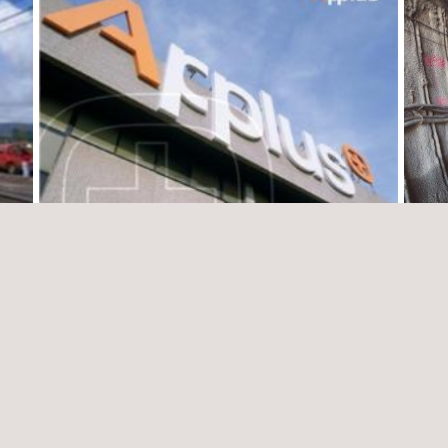
o de
Promoción de la Eficiencia Energética en
Aseso
Empresas de Agua en América Latina
Línea
Guatemala, El Salvador, Bolivia, República
Chile
Dominicana, Panamá y Argentina