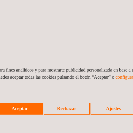
ra fines analíticos y para mostrarte publicidad personalizada en base a u
uedes aceptar todas las cookies pulsando el botón “Aceptar” o
configura
Evaluación sobre el Impacto Ambiental en
Aceptar
Rechazar
Ajustes
la Vía Panamericana
Ecuador