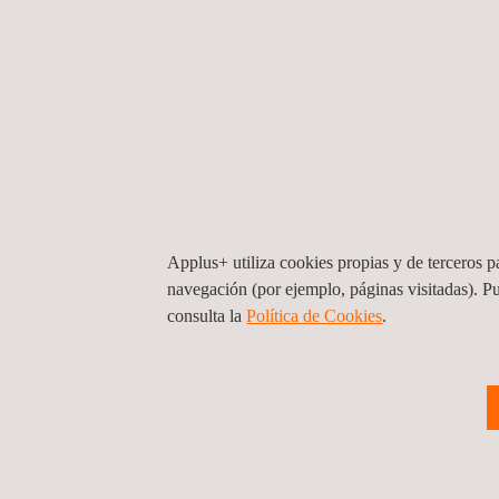
Applus+ utiliza cookies propias y de terceros pa
navegación (por ejemplo, páginas visitadas). P
consulta la
Política de Cookies
. ​
Asesoría ambiental Segunda Pista y
Rehabilitación Pista Actual Aeropuerto
Arturo Merino Benítez
Chile