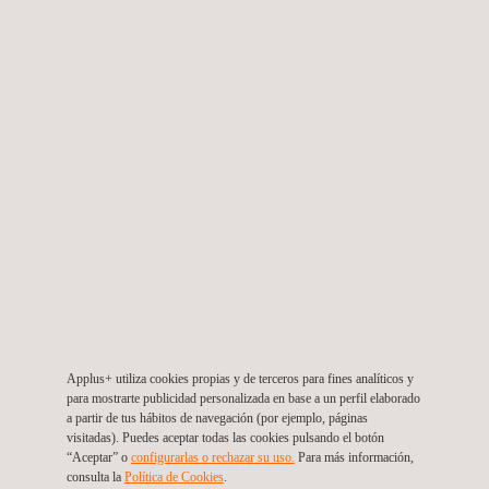
Servicios de ingeniería y diagramación de
proyectos eléctricos de media y baja tensión.
Chile
Applus+ utiliza cookies propias y de terceros para fines analíticos y
para mostrarte publicidad personalizada en base a un perfil elaborado
a partir de tus hábitos de navegación (por ejemplo, páginas
visitadas). Puedes aceptar todas las cookies pulsando el botón
“Aceptar” o
configurarlas o rechazar su uso.
Para más información,
consulta la
Política de Cookies
.