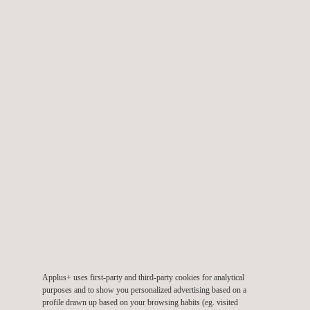
Boringen om structurele elementen te herkennen (muren,
schermen, palen, enz.)
Herkenning van boringen in jet grouting
Instrumentatieboringen
Terreinproeven:
Doorlatendheidstests in boringen (Lugeon en Lefranc) en
infiltrimetrie
Plaatbelastingstest
Pressuremeterproeven
PANDA dynamische penetratietests
Dynamische penetratietests
Seismische refractieonderzoeken
Elektrische en seismische tomografieonderzoeken
Applus+ uses first-party and third-party cookies for analytical
Crosshole-metingen
purposes and to show you personalized advertising based on a
profile drawn up based on your browsing habits (eg. visited