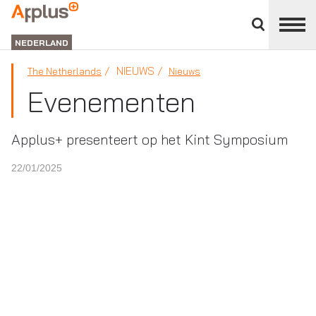
Close
divisions
APPLUS+
panel
NEDERLAND
NIEUWS
The Netherlands
Nieuws
Evenementen
Applus+ presenteert op het Kint Symposium
22/01/2025