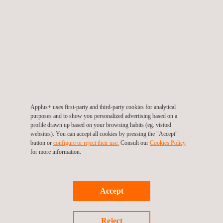
Utrecht. Het thema voor deze dag is “Nieuwe Energie voor
Inspecteurs”. Tijdens dit congres zullen de ontwikkelingen op
inspectiegebied als gevolg van de energietransitie worden
besproken.
Onze collega’s Serge Erdtsieck, Business Unit Manager
Inspection & Certification, zal een presentatie verzorgen over de
wet- en regelgeving voor drukapparatuur. Daarnaast zal Niels
Pörtzgen, Technical Authority, een presentatie geven over AI
Applus+ uses first-party and third-party cookies for analytical
purposes and to show you personalized advertising based on a
voor inspectietechnieken: fictie of toekomst?
profile drawn up based on your browsing habits (eg. visited
websites). You can accept all cookies by pressing the "Accept"
button or
configure or reject their use.
Consult our
Cookies Policy
for more information.
Terug naar evenementen
Accept
Vorig evenement
Volgende evenement
Reject