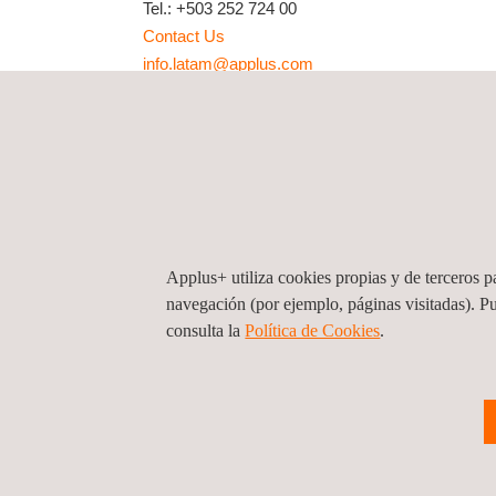
Tel.:
+503 252 724 00
Contact Us
info.latam@applus.com
https://www.applus.com/sv/es/
Applus+ utiliza cookies propias y de terceros pa
navegación (por ejemplo, páginas visitadas). P
consulta la
Política de Cookies
.