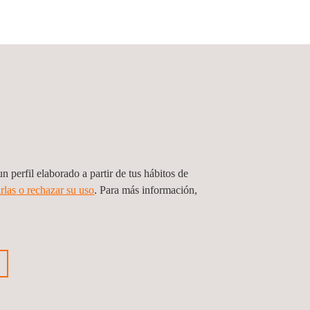
Síguenos
Política de privacidad
Política de cookies
lus+
n perfil elaborado a partir de tus hábitos de
rlas o rechazar su uso
. Para más información,