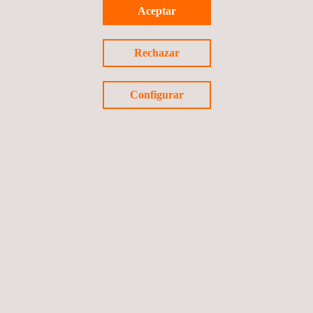
Aceptar
causas de bajo rendimiento.
Rechazar
Configurar
VENTAJAS Y BENEFICIOS
Se eliminan los riesgos inherentes a la preparación de
módulos para su envío y su transporte a laboratorios
estacionarios convencionales. Estas operaciones suponen
un riesgo ya que los módulos fotovoltaicos pueden sufrir
daños durante el proceso de manipulación y transporte.
Mejora la eficiencia del tiempo, ya que los módulos
fotovoltaicos se inspeccionan directamente en el sitio, y se
reducen considerablemente las pérdidas de producción de