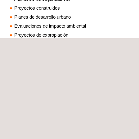
Proyectos construidos
Planes de desarrollo urbano
Evaluaciones de impacto ambiental
Proyectos de expropiación
Como empresa multidisciplinar, también ofrecemos:
Estudios de tráfico:
Análisis del volumen y tipos de
tráfico esperado
Alineación vial:
La alineación horizontal y vertical de la
vía garantiza una navegación segura y eficiente.
Diseño de sección transversal
Diseño geométrico:
Distancia visual, peralte (peralte en
curvas) y pendiente transversal (para drenaje) para
mejorar la seguridad.
Intersecciones e intercambios:
Diseñamos
intersecciones e intercambios en función del flujo de