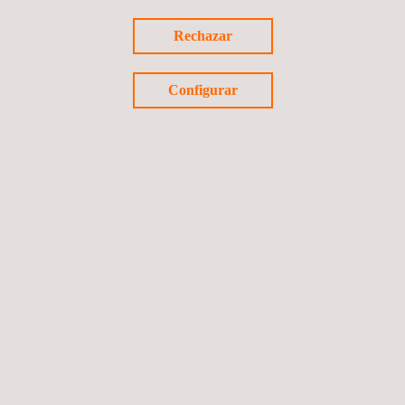
reubicación de servicios públicos como líneas
Rechazar
eléctricas y tuberías.
Estimaciones de costos:
Desarrollo de estimaciones
de costos para la construcción, incluidos materiales,
Configurar
mano de obra y equipos.
Cumplimiento normativo
: Garantizamos que el diseño
de la carretera cumpla con las regulaciones y
estándares locales, estatales y federales.
Síguenos