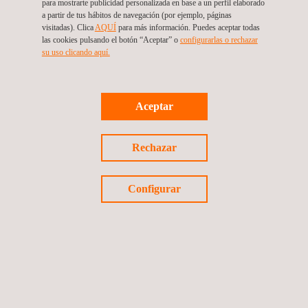
para mostrarte publicidad personalizada en base a un perfil elaborado
a partir de tus hábitos de navegación (por ejemplo, páginas
Trabajamos con operadores, consultoras, contratistas y
visitadas). Clica
AQUÍ
para más información. Puedes aceptar todas
subcontratistas, y ofrecemos soluciones de selección de
las cookies pulsando el botón “Aceptar” o
configurarlas o rechazar
personal a nivel local, nacional e internacional en diversos
su uso clicando aquí.
sectores: energético (petróleo y gas, generación de electricidad,
servicios, energías renovables, etc.), aeroespacial, procesos
industriales (industrias petroquímica, minera, etc.) e
Aceptar
infraestructuras (construcción, transporte, servicios, etc.).
Rechazar
Configurar
VENTAJAS Y BENEFICIOS
Entre las ventajas de utilizar el servicio de selección personal
técnico cualificado de Applus+ se encuentran las siguientes:
Rentabilidad: el empleo de mano de obra flexible ayuda a