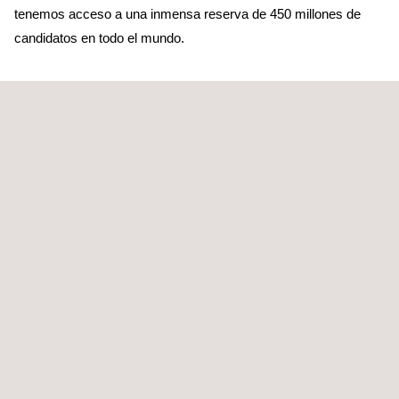
tenemos acceso a una inmensa reserva de 450 millones de
candidatos en todo el mundo.
Nuestra prioridad es la calidad y somos uno de los primeros
proveedores de servicios de selección de personal ténico
especializado en haber conseguido la certificación conforme a
la norma BS 5750. En la actualidad utilizamos un sistema
integral de gestión conforme a las normas ISO 9001:2008,
ISO 14001:2004, OHSAS 18001:2007 e ISO 29001. Asimismo,
contamos con la certificación de un organismo acreditado por el
Servicio de Acreditación de Reino Unido (UKAS).
De acuerdo con nuestra política de mejora continua,
analizamos y monitorizamos nuestro trabajo y el rendimiento de
los trabajadores temporales que aportamos, para asegurarnos
de que continuamos superando las expectativas. Los
trabajadores temporales y contratistas que proponemos son