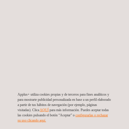
Análisis de datos y evaluación de riesgos
Evaluación de los mecanismos de daño
Ensayos de materiales
Ensayos no destructivos
Análisis de fatiga
Inspección visual
Applus+ se encuentra en una situación incomparable para
ofrecer recursos multidisciplinares, una amplia experiencia y
personal con una excelente preparación en todo el mundo.
Applus+ utiliza cookies propias y de terceros para fines analíticos y
para mostrarte publicidad personalizada en base a un perfil elaborado
a partir de tus hábitos de navegación (por ejemplo, páginas
visitadas). Clica
AQUÍ
para más información. Puedes aceptar todas
las cookies pulsando el botón “Aceptar” o
configurarlas o rechazar
su uso clicando aquí.