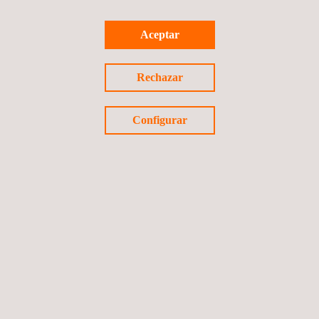
A QUIÉN VA DIRIGIDO
Aceptar
Las evaluaciones de idoneidad para el servicio permiten a las
empresas conocer la condición actual de sus activos, así como
su operatividad futura.
Rechazar
Configurar
VENTAJAS Y BENEFICIOS
Las evaluaciones de idoneidad para el servicio de Applus+
ayudan a las empresas a calcular el periodo de vida restante de
recipientes a presión, tanques de almacenamiento, tuberías y
otros equipos con el fin de optimizar los calendarios de