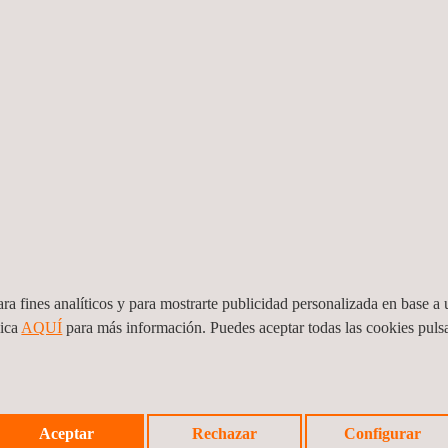
sido la de Estanislao Samuel Regueiro Mieg, del departamento de Infr
, Estanislao ha sido reconocido por su compromiso, fiabilidad y exc
ponibilidad constante para dar soporte donde se le requiere. Su perfi
pionero en la adopción de herramientas BIM dentro de la organización
 contribución ha tenido un impacto directo en la mejora de la eficiencia 
 ha sido reconocido por su actitud positiva, su espíritu colaborativ
ose en un referente dentro de su equipo y en la División.
ramos tu +” 2026 pone en valor su trayectoria y el impacto de sus co
inua que caracterizan a Applus+.
ga del diploma a Estanislao Regueiro, junto a Isabel Rodríguez Ramo
ra fines analíticos y para mostrarte publicidad personalizada en base a u
a de Negocio de Construcción y Sonsoles Carbia, Jefa del departamen
lica
AQUÍ
para más información. Puedes aceptar todas las cookies pul
Aceptar
Rechazar
Configurar