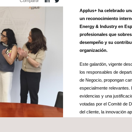
Compartir
Applus+ ha celebrado una
un reconocimiento interno
Energy & Industry en Esp
profesionales que sobresa
desempeño y su contribuc
organización.
Este galardón, vigente de
los responsables de depart
de Negocio, propongan can
especialmente relevantes.
evidencias y una justificac
votadas por el Comité de Di
del cliente, la innovación 
prácticas a otras áreas de l