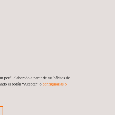
aestructuras de Applus+ en Galicia.
elencia técnica, así como por su elevada
l destaca por combinar una sólida experiencia con
 y mostrando un especial interés por nuevas
operativa, la optimización de recursos y la calidad
o y su capacidad para generar un entorno de trabajo
ntribuciones en la organización, reflejando los
s, Directora de la Línea de Negocio de
n perfil elaborado a partir de tus hábitos de
to de Infraestructuras de Applus+ en Galicia.
sando el botón “Aceptar” o
configurarlas o