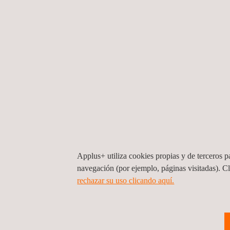
En la última edición, la candidatura ganadora ha 
Con más de 30 años de trayectoria en la compañía
implicación en el desarrollo de proyectos y su dis
una marcada orientación a la innovación, siendo 
tecnologías, incluida la inteligencia artificial. Su
de los proyectos. Además de su aportación técnica,
constructivo y orientado a resultados, convirtiénd
El reconocimiento a Estanislao con el Premio “Valo
valores de compromiso, excelencia y mejora cont
La imagen del acto recoge el momento de la entre
Applus+ utiliza cookies propias y de terceros pa
Construcción, Eva López Vidal, Directora del Áre
navegación (por ejemplo, páginas visitadas). C
rechazar su uso clicando aquí.