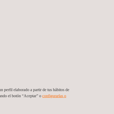
tamente cualificados. Nuestro enfoque se centra en
ión del certificado digital y los códigos QR
cio fiable, estructurado y plenamente adaptado a
n perfil elaborado a partir de tus hábitos de
 europea, garantizar la seguridad de sus
sando el botón “Aceptar” o
configurarlas o