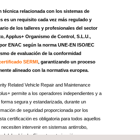
n técnica relacionada con los sistemas de
os es un requisito cada vez más regulado y
iario de los talleres y profesionales del sector
to, Applus+ Organismo de Control, S.L.U.,
a por ENAC según la norma UNE-EN ISO/IEC
ismo de evaluación de la conformidad
certificado SERMI
, garantizando un proceso
mente alineado con la normativa europea.
rity Related Vehicle Repair and Maintenance
pplus+ permite a los operadores independientes y a
forma segura y estandarizada, durante un
ormación de seguridad proporcionada por los
ta certificación es obligatoria para todos aquellos
e necesiten intervenir en sistemas antirrobo,
d del vehículo. Sin esta autorización, no es