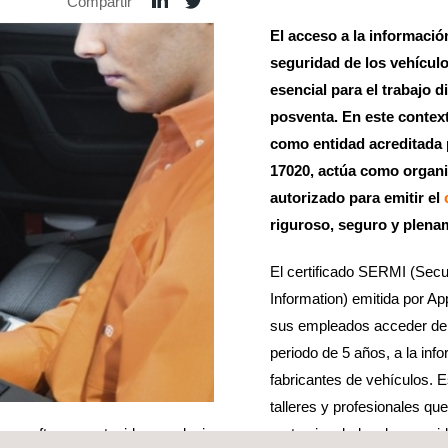
Compartir
El acceso a la informació
seguridad de los vehícul
esencial para el trabajo d
posventa. En este contex
como entidad acreditad
17020, actúa como organ
autorizado para emitir el
riguroso, seguro y plena
El certificado SERMI (Secu
Information) emitida por A
sus empleados acceder de 
periodo de 5 años, a la inf
fabricantes de vehículos. Es
talleres y profesionales qu
as, software protegido o cualquier componente vinculado a la segurida