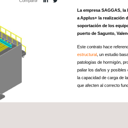
Compartir
La empresa SAGGAS, la P
a Applus+ la realización 
soportación de los equipo
puerto de Sagunto, Valen
Este contrato hace referenc
estructural
, un estudio bas
patologías de hormigón, p
paliar los daños y posible
la capacidad de carga de l
que afecten al correcto fun
Para llevar a cabo el infor
Applus+ decidió realizar u
las patologías encontradas p