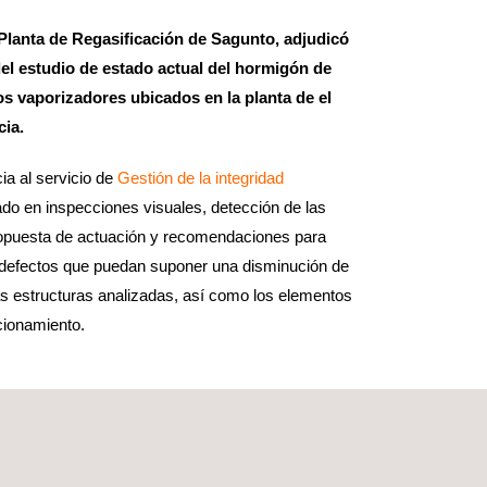
lanta de Regasificación de Sagunto, adjudicó
del estudio de estado actual del hormigón de
s vaporizadores ubicados en la planta de el
cia.
ia al servicio de
Gestión de la integridad
ado en inspecciones visuales, detección de las
ropuesta de actuación y recomendaciones para
s defectos que puedan suponer una disminución de
as estructuras analizadas, así como los elementos
cionamiento.
me del estado actual de los equipos vaporizadores,
na
modelización 3D de la estructura
, representando
ara facilitar su correcta identificación. La