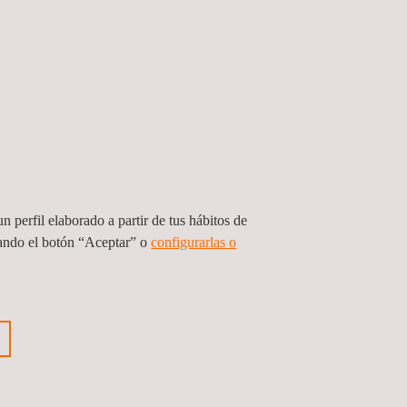
 puntos inspeccionados y la facilidad para hacer
útil de la estructura analizada.
 añadido a los proyectos mediante técnicas
n perfil elaborado a partir de tus hábitos de
sando el botón “Aceptar” o
configurarlas o
nterior
Siguiente noticia