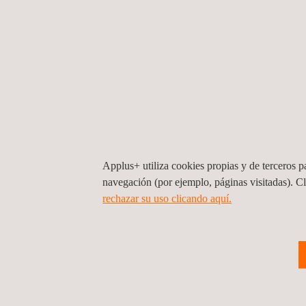
aplicación de esta metodología innovadora supone 
seguimiento de la trazabilidad, monitorización, eje
Asimismo, Applus+ realizó una propuesta de actua
Nuestra compañía dispone de los mejores equipos
innovadoras, consiguiendo así el aval y confianza
Applus+ utiliza cookies propias y de terceros pa
navegación (por ejemplo, páginas visitadas). C
rechazar su uso clicando aquí.
Volver a noticias