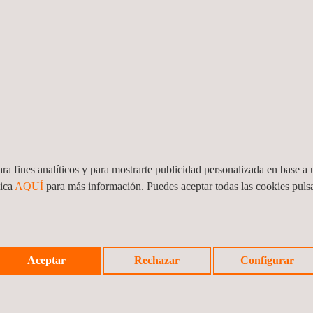
un gran beneficio para el cliente dada la amplia cantidad de zonas y
cución y funcionamiento de la planta.
ción y recomendaciones encaminados a aumentar la seguridad y vida 
 técnicos y humanos y se esfuerza diariamente por aportar un valor
 de grandes clientes.
ra fines analíticos y para mostrarte publicidad personalizada en base a u
lica
AQUÍ
para más información. Puedes aceptar todas las cookies pul
Aceptar
Rechazar
Configurar
Noticia a