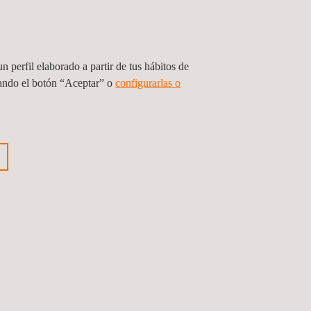
 este camino continuo de búsqueda de la excelencia en
n perfil elaborado a partir de tus hábitos de
sando el botón “Aceptar” o
configurarlas o
nterior
Siguiente noticia
Síguenos