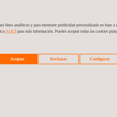
nieros de Caminos Canales y Puertos de Galicia nos insta a continuar en
ra fines analíticos y para mostrarte publicidad personalizada en base a u
lica
AQUÍ
para más información. Puedes aceptar todas las cookies pul
Noticia a
Aceptar
Rechazar
Configurar