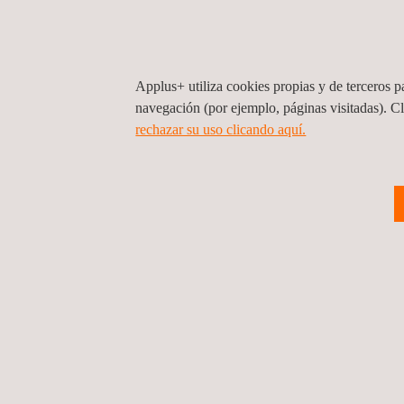
instituciones tan relevantes como el Colegio de Inge
nuestros trabajos.
Applus+ utiliza cookies propias y de terceros pa
navegación (por ejemplo, páginas visitadas). C
rechazar su uso clicando aquí.
Volver a noticias