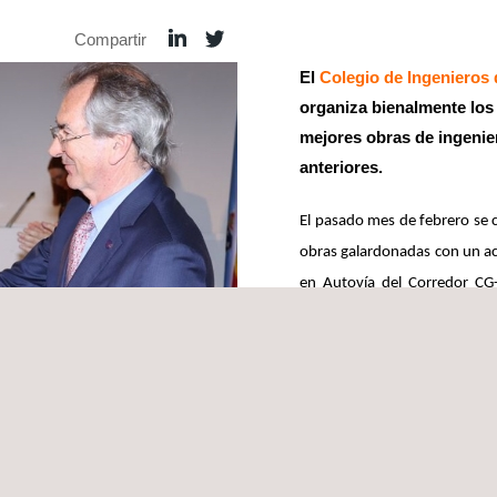
Compartir
El
Colegio de Ingenieros 
organiza bienalmente los
mejores obras de ingenier
anteriores.
El pasado mes de febrero se c
obras galardonadas con un ac
en Autovía del Corredor CG-
reducir los tiempos de recorri
respeto ambiental y paisajíst
labor de nuestro proyecti
Infraestructuras
de zona Noro
La gran profesionalidad de l
principales que nos disti