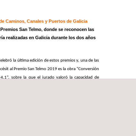
de Caminos, Canales y Puertos de Galicia
 Premios San Telmo, donde se reconocen las
ía realizadas en Galicia durante los dos años
elebró la última edición de estos premios y, una de las
césit al Premio San Telmo 2019 es la obra “Conversión
4.1”, sobre la que el jurado valoró la capacidad de
do y la evidente mejora de la seguridad vial, así como el
ico de la obra. Dentro de este proyecto se reconoció la
sta Óscar Catoira Daquinta, del departamento de
este, como autor de uno de los tramos del Proyecto.
os técnicos de Applus+ es una de las características
ngue de la competencia, y el reconocimiento de