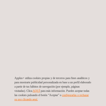
Noticias
04/09/2011
Applus+, socio en control de emisiones de C02
Applus+ utiliza cookies propias y de terceros para fines analíticos y
para mostrarte publicidad personalizada en base a un perfil elaborado
a partir de tus hábitos de navegación (por ejemplo, páginas
visitadas). Clica
AQUÍ
para más información. Puedes aceptar todas
las cookies pulsando el botón “Aceptar” o
configurarlas o rechazar
su uso clicando aquí.