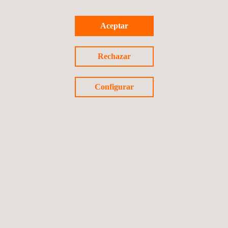
Aceptar
Noticias
Rechazar
25/05/2011
Jornadas sobre mantenimiento en el sector energía
Configurar
1 ...
43
44
45
46
47
Anterior
Siguiente