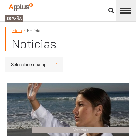
Cerrar
panel
Applus+
de
GROUP
división
ESPAÑA
Inicio
Noticias
Noticias
Seleccione una opción
Noticias