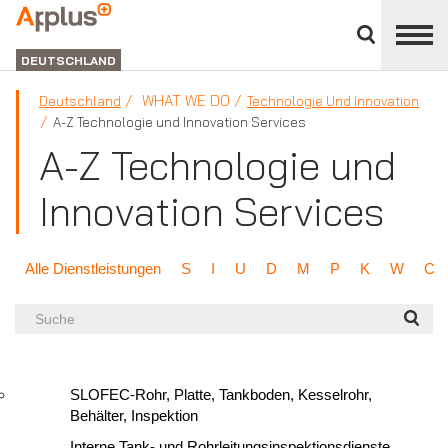
Close
divisions
APPLUS+
panel
GROUP
DEUTSCHLAND
WHAT WE DO
Deutschland
Technologie Und Innovation
A-Z Technologie und Innovation Services
A-Z Technologie und
Innovation Services
Alle Dienstleistungen
S
I
U
D
M
P
K
W
C
Suche
SLOFEC-Rohr, Platte, Tankboden, Kesselrohr,
Behälter, Inspektion
Interne Tank- und Rohrleitungsinspektionsdienste