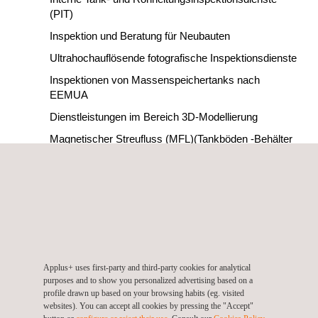
(PIT)
Inspektion und Beratung für Neubauten
Ultrahochauflösende fotografische Inspektionsdienste
Inspektionen von Massenspeichertanks nach
EEMUA
Dienstleistungen im Bereich 3D-Modellierung
Magnetischer Streufluss (MFL)(Tankböden -Behälter
und Rohre)
Pipeline-Inspektionswerkzeug (PIT)
Korrosionsüberwachung
Inspektion von Offshore-Steigleitungen und
Spritzzonen
Wirbelstromprüfungen (ET)
Applus+ uses first-party and third-party cookies for analytical
UAV Inspection | UAV Surveying
purposes and to show you personalized advertising based on a
profile drawn up based on your browsing habits (eg. visited
CRA-Inspektion
websites). You can accept all cookies by pressing the "Accept"