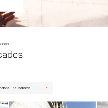
tacados
cados
cciona una Industria