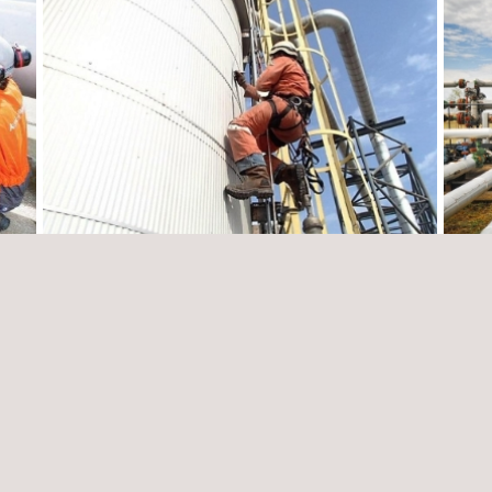
Suministro de mano de obra
Servi
ica
multidisciplinaria para trabajos verticales
tanqu
en cuerda CT – 006–2021 – S7BR – SCM...
del p
Colombia
Colom