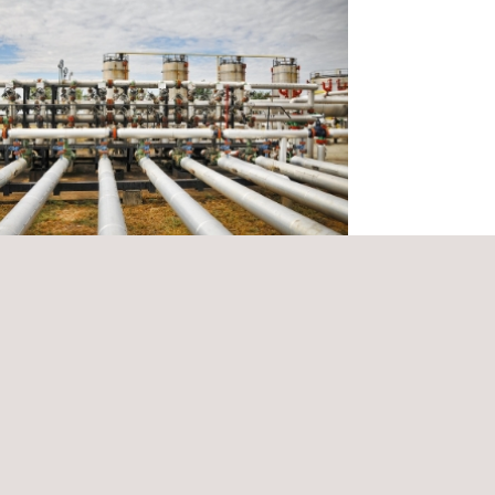
cio de inspección mecánica de líneas,
es y vasijas de proceso y desarrollo
rograma de integrida
bia