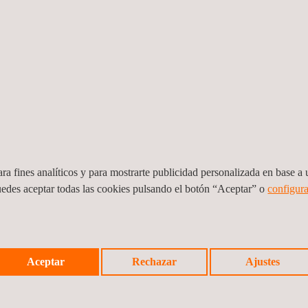
ra fines analíticos y para mostrarte publicidad personalizada en base a u
uedes aceptar todas las cookies pulsando el botón “Aceptar” o
configura
a
Inspección de ultrasonido automatizada
Inspe
vos
IWEX
Aceptar
Rechazar
Ajustes
Perú
Chile