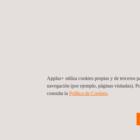
Applus+ utiliza cookies propias y de terceros pa
navegación (por ejemplo, páginas visitadas). P
consulta la
Política de Cookies
. ​​
Servicio de estudio de inspección basad
en riesgo “RBI” y Ensayos No Destructi
Colombia