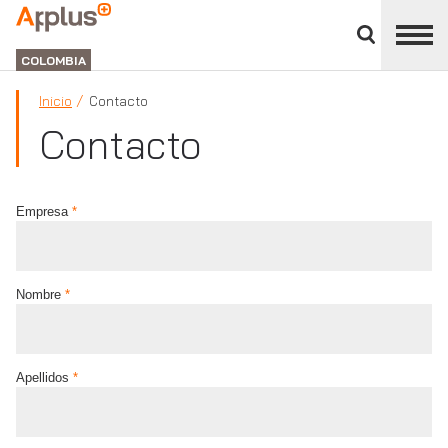
Cerrar
panel
APPLUS+
de
GROUP
división
COLOMBIA
Inicio
Contacto
Contacto
Empresa
*
Nombre
*
Apellidos
*