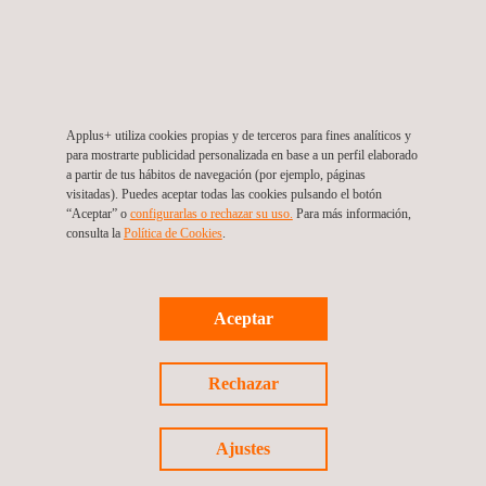
OFICINAS CENTRALES
Applus+ Colombia (Sede central), Bogotá
Applus+ utiliza cookies propias y de terceros para fines analíticos y
Diagonal 71A Bis #20-69
Bogotá
Bogotá
Colombia
para mostrarte publicidad personalizada en base a un perfil elaborado
Tel.:
+571 744 1133
a partir de tus hábitos de navegación (por ejemplo, páginas
Email.:
info.latam@applus.com
Email.:
visitadas). Puedes aceptar todas las cookies pulsando el botón
“Aceptar” o
configurarlas o rechazar su uso.
Para más información,
notificaciones.colombia@applus.com
consulta la
Política de Cookies
. ​​
Web:
Colombia
Aceptar
Rechazar
Síguenos
Ajustes