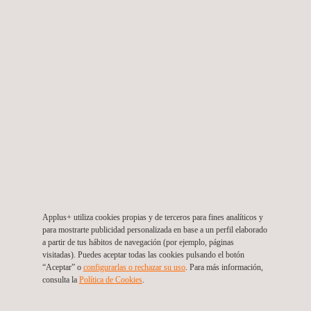
Servicio de monitoreo de la calidad ambiental del
proyecto hidroeléctrico
Colombia
Applus+ utiliza cookies propias y de terceros para fines analíticos y
para mostrarte publicidad personalizada en base a un perfil elaborado
a partir de tus hábitos de navegación (por ejemplo, páginas
visitadas). Puedes aceptar todas las cookies pulsando el botón
“Aceptar” o
configurarlas o rechazar su uso
. Para más información,
consulta la
Política de Cookies
. ​