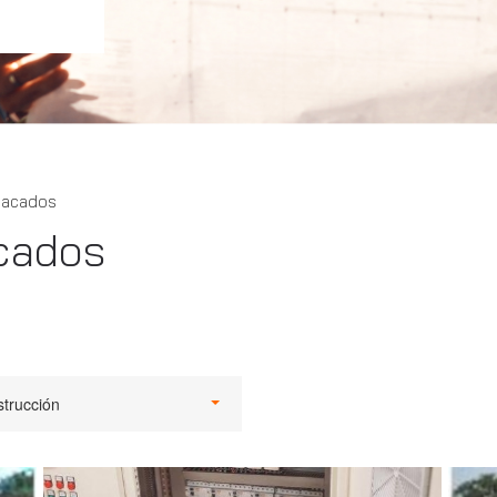
tacados
cados
trucción