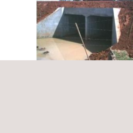
Fiscalización De Las Obras De
Pavimentación Pétrea Dentro Del Prog
De Corredores Viales Del Paraguay
Paraguay