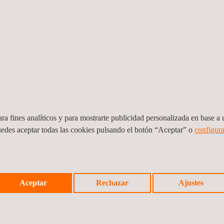
ra fines analíticos y para mostrarte publicidad personalizada en base a u
uedes aceptar todas las cookies pulsando el botón “Aceptar” o
configura
a de
Interventoría de la Construcción de las
Asist
Aceptar
Rechazar
Ajustes
nta
Redes De Acueducto y Alcantarillado,
Vía e
Departamento del Magdalena
León 
Colombia
Colom