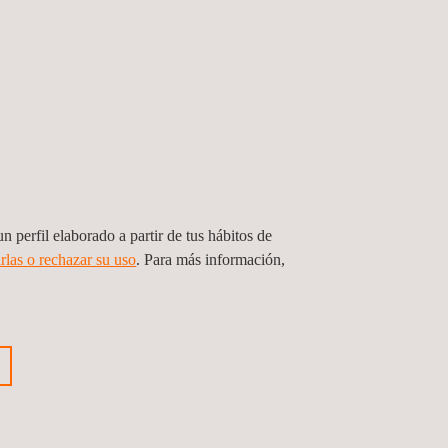
n perfil elaborado a partir de tus hábitos de
rlas o rechazar su uso
. Para más información,
encia Técnica a la Construcción de la
n Pavimento Rígido De La Avenida
, Ciudad De Barranquilla
bia