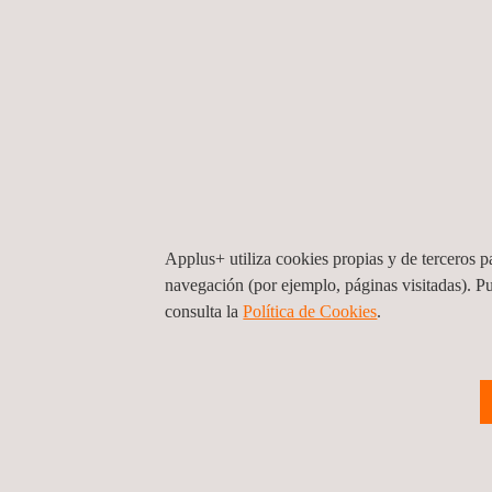
Applus+ utiliza cookies propias y de terceros pa
navegación (por ejemplo, páginas visitadas). P
consulta la
Política de Cookies
. ​
Interventoría Administrativa y Financier
la Ampliación y Modernización de la Pla
de Tratamiento de Agua
Colombia