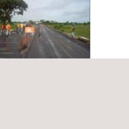
ventoría a la Rehabilitación de la Vía en
ento Flexible, Departamento Del
r
bia