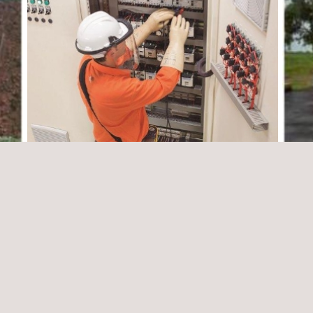
Asesoría Para Inspección Técnica Ejecución
Inter
rama
de la Normalización Hospita De La Ciudad
Pavim
De Castro
Cesa
Chile
Colom