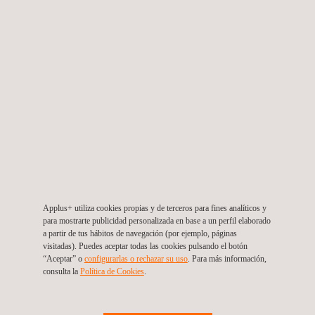
Instrumentación y Auscultación del Tramo de Túnel
Convencional Línea 2 Metro de Lima
Perú
Applus+ utiliza cookies propias y de terceros para fines analíticos y
para mostrarte publicidad personalizada en base a un perfil elaborado
a partir de tus hábitos de navegación (por ejemplo, páginas
visitadas). Puedes aceptar todas las cookies pulsando el botón
“Aceptar” o
configurarlas o rechazar su uso
. Para más información,
consulta la
Política de Cookies
. ​