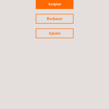
Aceptar
Proyecto Inspección Módulo 2 Chirajara-
Villavicencio
Rechazar
Colombia
Ajustes