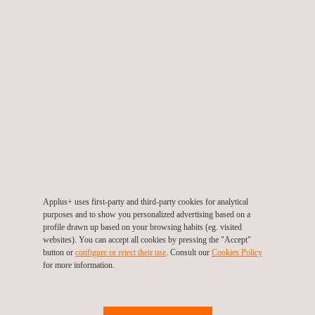
Applus+ uses first-party and third-party cookies for analytical
purposes and to show you personalized advertising based on a
Desenho do Programa de Eletrificação Rural com
profile drawn up based on your browsing habits (eg. visited
Enfoque Sociocultural e de Equidade de Gênero
websites). You can accept all cookies by pressing the "Accept"
button or
configure or reject their use
. Consult our
Cookies Policy
para a Comarca Ku
for more information.
Panamá