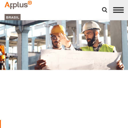
Close
divisions
APPLUS+
panel
BRASIL